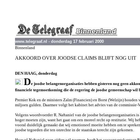
www.telegraaf.nl - donderdag 17 februari 2000
Binnenland
AKKOORD OVER JOODSE CLAIMS BLIJFT NOG UIT
DEN HAAG, donderdag
D
e joodse belangenorganisaties hebben gisteren nog geen akkoo
financiele tegemoetkoming die de regering de joodse gemeenschap wil b
Premier Kok en de ministers Zalm (Financien) en Borst (Welzijn) houden 
miljoen gulden. Daarmee volgt het kabinet het advies van de commissie
Volgens woordvoerder R. Naftaniel van de joodse belangenorganisaties is d
hoger moeten zijn, want het gaat om een moreel recht op restitutie. Wij h
vooral duidelijk gemaakt dat wij emotioneel moeite hebben om te spreken
joodse tegoeden die ten onrechte in de staatskas terecht zijn gekomen.
Hoewel Naftaniel geen cijfers wil noemen, heeft het accountantskantoor