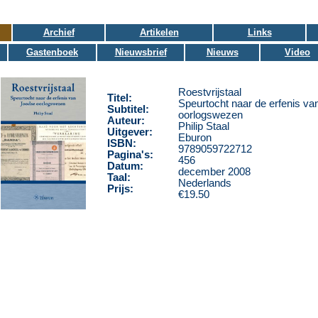
Archief
Artikelen
Links
Gastenboek
Nieuwsbrief
Nieuws
Video
Roestvrijstaal
Titel:
Speurtocht naar de erfenis v
Subtitel:
oorlogswezen
Auteur:
Philip Staal
Uitgever:
Eburon
ISBN:
9789059722712
Pagina's:
456
Datum:
december 2008
Taal:
Nederlands
Prijs:
€19.50