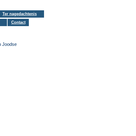
Ter nagedachtenis
Contact
an Joodse