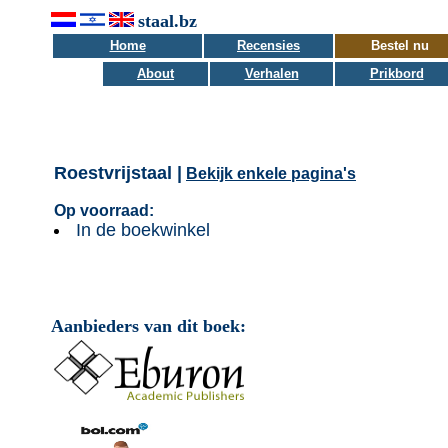
staal.bz
Home
Recensies
Bestel nu
About
Verhalen
Prikbord
Roestvrijstaal |
Bekijk enkele pagina's
Op voorraad:
In de boekwinkel
Aanbieders van dit boek: